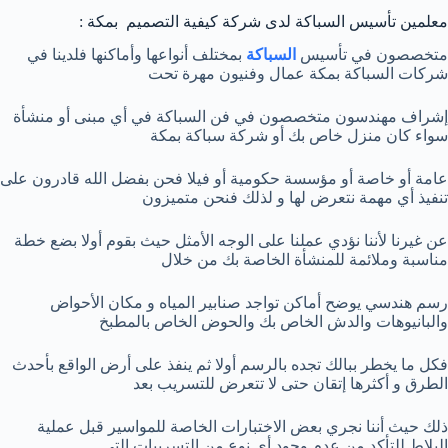
معلمين تأسيس السباكة لدى شركة كيفية التصميم بمكة :
متخصصون في تأسيس
السباكة
بمختلف أنواعها وأماكنها فلدينا في
شركات السباكة بمكة عمال وفنيون مهرة تحت
إشراف مهندسون متخصصون في فن السباكة في أي مبنى أو منشأة
سواء كان منزل خاص بك أو شركة سباكة بمكة
عامة أو خاصة أو مؤسسة حكومية أو فيلا فحن بفضل الله قادرون على
تنفيذ أي مهمة نتعرض لها و لذلك فنحن متميزون
عن غيرنا لأننا نؤدي عملنا على الوجه الأمثل حيث بقوم أولا بضع خطة
مناسبة وملائمة للمنشأة الخاصة بك من خلال
رسم هندسي يوضح أماكن تواجد صنابير المياه و مكان الأحواض
والبانيوهات والدش الخاص بك والحوض الخاص بالمطبخ
فكل ما يخطر ببالك تجده بالرسم أولا ثم ينفذ على أرض الواقع بأحدث
الطرق و أكثرها إتقان حتى لا تتعرض للتسريب بعد
ذلك حيث أننا نجري بعض الاختبارات الخاصة للمواسير قبل عملية
البلاط للتأكد من عدم وجود أي نوع من التسريبات التي