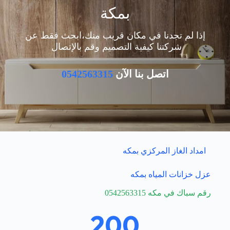
بمكة
إذا لم تجدنا في مكان قريب منك،ابحث فقط عن
شركتنا كيفية التصميم وقم بالإتصال
اتصل بنا الآن
0542563315
امداد الغاز المركزي بمكه
عزل خزانات المياه بمكه
رقم سباك في مكه 0542563315
200