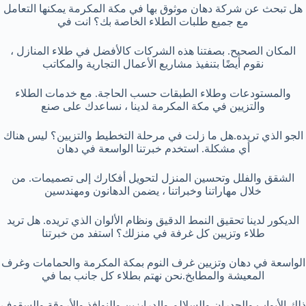
هل تبحث عن شركة دهان موثوق بها في مكة المكرمة يمكنها التعامل
مع جميع طلبات الطلاء الخاصة بك؟ انت في
المكان الصحيح. بصفتنا هذه الشركات كالأفضل في طلاء المنازل ،
نقوم أيضًا بتنفيذ مشاريع الأعمال التجارية والمكاتب
والمستودعات وطلاء الطبقات حسب الحاجة. مع خدمات الطلاء
والتزيين في مكة المكرمة لدينا ، نساعدك على صنع
الجو الذي تريده.هل ما زلت في مرحلة التخطيط والتزيين؟ ليس هناك
أي مشكلة. استخدم خبرتنا الواسعة في دهان
الشقق والفلل وتحسين المنزل لتحويل أفكارك إلى تصميمات. من
خلال مهاراتنا وخبراتنا ، يضمن الدهانون ومهندسين
الديكور لدينا تحقيق النمط الدقيق ونظام الألوان الذي تريده. هل تريد
طلاء وتزيين كل غرفة في منزلك؟ استفد من خبرتنا
الواسعة في دهان وتزيين غرف النوم بمكة المكرمة والحمامات وغرف
المعيشة والمطابخ.نحن نهتم بطلاء كل جانب بما في
ذلك الأبواب والجدران والسلالم والدرابزين والنوافذ والأروقة والسقوف