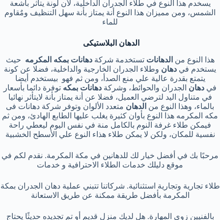
يسخدم هذا النوع في طلاء الجدران الداخلية، لأن لونة يتأثر بأشعة
الشمس، ومن مميزان هذا النوع أنة يمتاز بأنة سهل التنظيف ومٌقاوم
للماء
الدهان البلاستيكى
هذا النوع من
الدهانات
تستخدمة شركة
دهانات بمكه المكرمه
حيث
يستخدم في
دهان
وطلاء الجدران الخارجية والداخلية، فضلا عن كونة
يتمتع بقدرة عالية علي منع الصدأ، ومن ثم فهو بيستخدم أيضا
في
دهان
الجدران والحوائط، وشركة
دهانات بمكه
توفرة دائما بأسعار
في متناول اليد لترضي العميل، فضلا عن أنة يمتاز بأنة لايتأثر نهائيا
بالماء، وهذا النوع من
الدهان
متعدد الألوان وتوفر شركة دهانات فى
مكه المكرمه هذا النوع بأوان كثيرة يغلب عليها الطابع الهادئ، ومن ثم
فيمكن طلاء غرفة النوم بالكامل منة في نفس اليوم ليعطي راحة
نفسية للمكان، ولكن لا يمكن طلاء هذاء النوع علي الأسطح الخشبية
مرحبًا بك في أفضل خيار لك للدهانين في مكة المكرمة. نقدم لكم في
موقع دليلك خدمات الطلاء الاحترافية و خدمات
طلاء تجارية وتجارية استثنائية. شركاتنا تتبني عملية دهان الجدران بمكة
المكرمة بأفضل طريقة ممكنة عن طريق الاستعانة
بالفنيين زوي المهارة. هل لديك منزل قديم أو تم تجديده حديثًا يحتاج