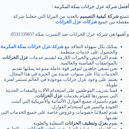
أفضل شركة عزل خزانات بمكة المكرمة :
تتمتع
شركة كيفية التصميم
بالعديد من المزايا التي جعلتنا شركة
مفضلة بين جميع
شركات عزل الخزانات
و أهمها هي شركة عزل الخزانات ضد التسرب بمكة 0531339657:
يمكنك بكل سهولة التعاقد مع
شركة عزل خزانات بمكة المكرمة
والحصول على خدمات منتظمة.
نقدم التراخيص والخبرات اللازمة لتقديم خدمات
عزل الخزانات
بالمواصفات القياسية والعالمية.
نحن نسعى جاهدين لتوفير قوة عاملة متنوعة يمكنها تقديم
الخدمات بناءً على سنوات عديدة من الخبرة في هذا المجال.
يعتمد على وجود عزل خزانات موجودة في العالم تستمر لفترة
طويلة.
قمنا بتدريب الموظفين على استخدام الآلات والمعدات الحديثة
التي نستوردها للقيام بخدمات
عزل الخزانات.
نقوم باستيراد جميع العوازل الألمانية والأمريكية التي أثبتت
الجودة والتميز في استخدام العوازل.
نقدم لعملائنا خصومات وعروض خاصة على جميع الخدمات التي
تقدمها.
نقوم
بعزل وتنظيف الخزانات
السفلية والعلوية.
بعد الانتهاء من عملية العزل نقوم
بتعقيم الخزانات
من الخارج .