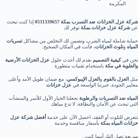
المكرمة
شركة عزل الخزانات ضد التسرب بمكة 0531339657
إذا كنت تبحث
عن
شركة عزل خزانات بمكة
توفر لك
حماية شاملة لمياه الشرب وتضمن لك التخلص من مشاكل
تسربات
المياه
و
تلوث الخزانات
، فأنت في المكان الصحيح.
نحن في
كيفية التصميم
نقدم لك أحدث حلول
عزل الخزانات الأرضية
والعلوية في مكة
باستخدام تقنيات متطورة
مثل
العزل بالفوم
و
العزل الإيبوكسي
، مع ضمان طويل الأمد وأعلى
معايير الجودة. خبرتنا الواسعة في
عزل خزانات
المياه ضد التسربات والرطوبة
تجعلنا الخيار الأول للأسر والمنشآت
التي تبحث عن الأمان والنظافة. لا تدع مياهك
تتعرض للتلوث أو الفقد، احصل الآن على خدمة
أفضل شركة عزل
خزانات المياه بمكة
بأسعار منافسة وخدمة
سريعة تصل إليك أينما كنت .