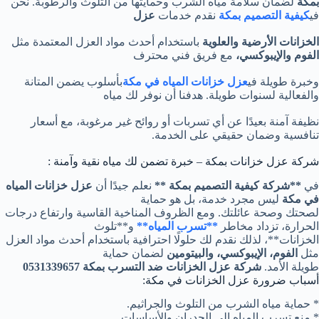
بمكة
لضمان سلامة مياه الشرب وحمايتها من التلوث والرطوبة. نحن
في
كيفية التصميم بمكة
نقدم خدمات
عزل
الخزانات
الأرضية والعلوية
باستخدام أحدث مواد العزل المعتمدة مثل
الفوم والإيبوكسي،
مع فريق فني محترف
وخبرة طويلة في
عزل خزانات المياه في مكة
بأسلوب يضمن المتانة
والفعالية لسنوات طويلة. هدفنا أن نوفر لك مياه
نظيفة آمنة بعيدًا عن أي تسربات أو روائح غير مرغوبة، مع أسعار
تنافسية وضمان حقيقي على الخدمة.
شركة عزل خزانات بمكة – خبرة تضمن لك مياه نقية وآمنة :
في
**شركة كيفية التصميم بمكة **
نعلم جيدًا أن
عزل خزانات المياه
في مكة
ليس مجرد خدمة، بل هو حماية
لصحتك وصحة عائلتك. ومع الظروف المناخية القاسية وارتفاع درجات
الحرارة، تزداد مخاطر
**تسرب المياه**
و**تلوث
الخزانات**، لذلك نقدم لك حلولًا احترافية باستخدام أحدث مواد العزل
مثل
الفوم، الإيبوكسي، والبيتومين
لضمان حماية
طويلة الأمد.
شركة عزل الخزانات ضد التسرب بمكة 0531339657
أسباب ضرورة عزل الخزانات في مكة:
* حماية مياه الشرب من التلوث والجراثيم.
* منع تسرب المياه إلى الجدران والأساسات.