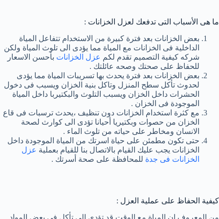
ما هى الأسباب التى تدفعك لعزل الخزانات :
بعض الخزانات بعد فترة كبيرة من الاستخدام تتفاعل المياة
الداخلية فى الخزانات مع المياة مما يؤدى الى تلوث المياة ولكن
شركه كيفية التصميم تقدم لكم
عزل الخزانات
بأحسن الاسعار
للحفاظ على صحتك وصحه عائلتك .
بعض الخزانات بعد فترة يحدث بها تسريبات المياة مما يؤدى
لحدوث تأكل سطح المنزل وتاكل بنية الخزان ويسبب فى دخول
الحشرات داخل الخزان ويسبب التلوث والبكتيربا داخل المياة
الموجودة فى الخزان .
مع كثرة استخدام الخزانات دون تنظيف ،يحدث ترسبات فى قاع
الخزان من حصوات وبكتيريا أحيانا تؤدى الى كوارث لصحة
الانسان ومخاطر على حياته من تلوث الماء .
حتى تكون مطمئن على حياة اسرتك من المياة الموجودة داخل
الخزانات يجب عليك القيام بالاتصال بنا للقيام بعملية
عزل
الخزانات فى جدة
للمحافظة على صحة أسرتك .
كيفية الحفاظ على عملية العزل :
من المعروف ان المياة مع الوقت قد تؤدى الى تأكل فى بعض المواد