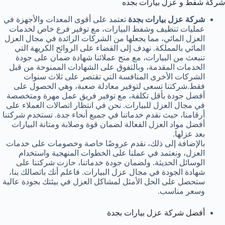
شركة شفط و عزل بيارات بجده
شركة عزل بيارات بجدة
تعتمد على أقوى المعدات والأجهزة في
عمليات تنظيف وشفط البيارات، مع توفير فرع خاص لخدمات
العزل المائي، مما يجعلها من الشركات الرائدة في مجال العزل
المائي بالمملكة. نهدف إلى القضاء على الروائح الكريهة التي
تنبعث من البيارات، مع منح عملائنا شهادة ضمان على جودة
الخدمات المقدمة، وبالتفوق على الشهادات الممنوحة من قبل
الشركات الأخرى المنافسة التي تقتصر على ثلاث سنوات
فقط.شركتنا تسعى لتوفير معادلة صعبة، وهي الحصول على
أفضل جودة بأقل تكلفة، مع توفير فريق عمل مهرة ومتخصصة
في مجال العزل للبيارات. نحن في انتظار اتصالات العملاء على
أرقامنا، حيث نقدم خدماتنا في جميع أنحاء جدة. تستخدم شركتنا
أفضل مواد العزل الفعالة لضمان قوة وصلابة ومتانة البيارات
بعد عزلها.
بالإضافة إلى ذلك، نقدم عروضًا خاصة وخصومات على خدمات
العزل، ونعتمد في عملنا على الخطوات المنهجية واستخدام
الوسائل الحديثة. ولضمان جودة خدماتنا، حازت شركتنا على
شهادة الجودة في مجال عزل البيارات. فاعلم أنك باتصالك بنا،
ستحصل على الحل الأمثل لمشاكل العزل في بيئتك بجودة عالية
وسعر مناسب.
أفضل شركة عزل بيارات بجدة