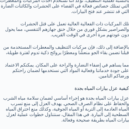
بالنسبة لعملية التنظيف، نؤكد أننا نستخدم أحدث المركبات والمعطرات
التي تمتلك خصائص فعالة في القضاء على الحشرات والكائنات الضارة
التي قد تنتشر عند فتح البيارات.
تلك المركبات ذات الفعالية العالية تعمل على قتل الحشرات
والصراصير بشكل فوري من خلال خنق جهازهم التنفسي، مما يحول
دون عودتهم مرة أخرى في الوقت القريب.
بالإضافة إلى ذلك، فإن مركبات التنظيف والمعطرات المستخدمة من
قبلنا تضمن بقاء الجو منعشًا ومعطرًا بروائح ذكية تدوم لفترة طويلة،
مما يساهم في إضفاء النضارة والراحة على المكان. يمكنكم الاعتماد
على جودة خدماتنا وفعالية المواد التي نستخدمها لضمان راحتكم
ورضاكم التامين.
كيفية عزل بيارات المياه بجدة
عزل بيارات المياه بجدة هو إجراء أساسي لضمان سلامة مياه الشرب
والحفاظ على نظام الصرف الصحي. يهدف العزل إلى منع تسرب
المياه العادمة إلى التربة أو المياه الجوفية، وكذلك منع اختراق المياه
السطحية إلى البيارة. في هذا المقال، سنتناول خطوات عملية لعزل
بيارات المياه بطريقة صحيحة وفعالة.