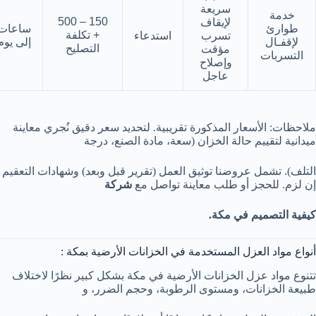
سريعة
خدمة
150 – 500
لإيقاف
طوارئ
ساعات
+ تكلفة
تسرب
استدعاء
لإقفـال
إلى يوم
التصليح
مؤقت
التسربات
وإصلاح
عاجل
ملاحظات: الأسعار المذكورة تقريبية. لتحديد سعر دقيق نُجري معاينة
ميدانية لتقييم حالة الخزان (سعة، مادة الصنع، درجة
التلف). تشمل عروضنا توثيق العمل (تقرير قبل وبعد) وشهادات التعقيم
إن لزم. للحجز أو طلب معاينة تواصل مع
شركة
كيفية التصميم في مكة.
أنواع مواد العزل المستخدمة في الخزانات الأرضية بمكة :
تتنوع مواد عزل الخزانات الأرضية في مكة بشكل كبير نظرًا لاختلاف
طبيعة الخزانات، ومستوى الرطوبة، وحجم الضرر، و