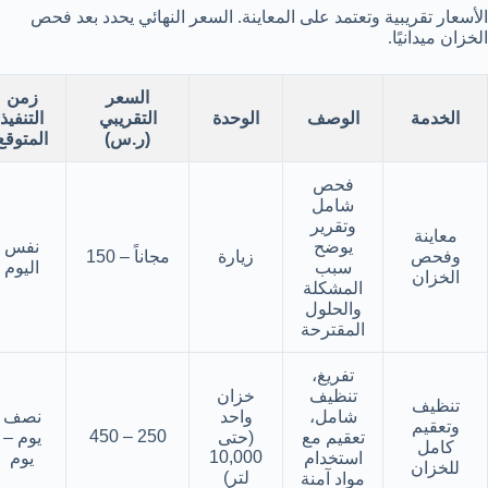
الأسعار تقريبية وتعتمد على المعاينة. السعر النهائي يحدد بعد فحص
الخزان ميدانيًا.
السعر
زمن
الخدمة
الوصف
الوحدة
التقريبي
التنفيذ
(ر.س)
المتوقع
فحص
شامل
وتقرير
معاينة
يوضح
نفس
وفحص
زيارة
مجاناً – 150
سبب
اليوم
الخزان
المشكلة
والحلول
المقترحة
تفريغ،
تنظيف
خزان
تنظيف
شامل،
واحد
نصف
وتعقيم
250 – 450
تعقيم مع
(حتى
يوم –
كامل
10,000
استخدام
يوم
للخزان
لتر)
مواد آمنة