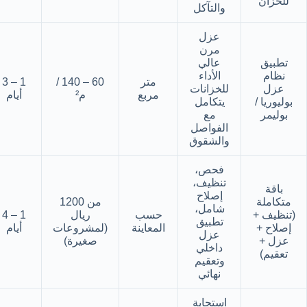
للخزان
والتآكل
عزل
مرن
تطبيق
عالي
نظام
الأداء
متر
60 – 140 /
1 – 3
عزل
للخزانات
مربع
م²
أيام
بوليوريا /
يتكامل
بوليمر
مع
الفواصل
والشقوق
فحص،
تنظيف،
باقة
إصلاح
متكاملة
من 1200
شامل،
(تنظيف +
حسب
ريال
1 – 4
تطبيق
إصلاح +
المعاينة
(لمشروعات
أيام
عزل
عزل +
صغيرة)
داخلي
تعقيم)
وتعقيم
نهائي
استجابة