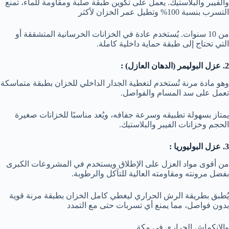
والفيبر والبلاستيك. يعمل على تكوين طبقة صلبة ومقاومة للماء، تمنع
التسرب بنسبة 100% وتطيل عمر الخزان لأكثر
من 10 سنوات. يُستخدم عادة في الخزانات الخرسانية المتشققة أو
التي تحتاج إلى طبقة حماية داخلية كاملة.
2. عزل البوليمر (الدهان العازل) :
وهو مادة مرنة تُستخدم لتغطية الجدار الداخلي للخزان بطبقة متماسكة
تعمل على سد المسام والفواصل.
يمتاز بسهولة تطبيقه وسرعة جفافه، ويُعد مناسبًا للخزانات صغيرة
الحجم وخزانات الفيبر والبلاستيك.
3. عزل البوليوريا :
من أقوى مواد العزل على الإطلاق ويستخدم في المشروعات الكبرى
بفضل مرونته ومقاومته العالية للتآكل والرطوبة.
يُطبق بطريقة الرش الحراري ليغطي كامل الخزان بطبقة مرنة قوية
بدون فواصل، مما يمنع أي تسربات حتى مع التمدد
والانكماش الحراري في مكة.