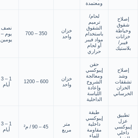
ومعتمدة
لحام/
إصلاح
ترميم
شقوق
الشقوق
نصف
وخياطة
خزان
350 – 700
باستخدام
يوم –
خزانات
واحد
مواد فيبر
يومين
فيبر/
أو لحام
بلاستيك
حراري
حقن
إصلاح
إيبوكسي
وشد
ومعالجة
خزان
1 – 3
600 – 1200
تشققات
الشروخ
واحد
أيام
الخزان
وإعادة
الخرساني
اللياسة
الداخلية
طبقة
تطبيق
إيبوكسي
عزل
1 – 3
داخلية
متر
إيبوكسي
45 – 90 / م²
أيام
مقاومة
مربع
داخلي
للماء