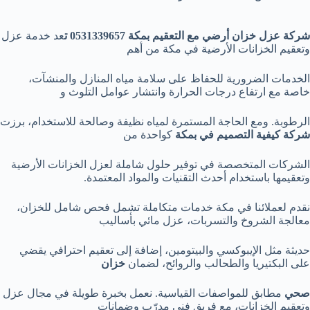
شركة عزل خزان أرضي مع التعقيم بمكة 0531339657 ت
عد خدمة عزل
وتعقيم الخزانات الأرضية في مكة من أهم
الخدمات الضرورية للحفاظ على سلامة مياه المنازل والمنشآت،
خاصة مع ارتفاع درجات الحرارة وانتشار عوامل التلوث و
الرطوبة. ومع الحاجة المستمرة لمياه نظيفة وصالحة للاستخدام، برزت
شركة كيفية التصميم في بمكة
كواحدة من
الشركات المتخصصة في توفير حلول شاملة لعزل الخزانات الأرضية
وتعقيمها باستخدام أحدث التقنيات والمواد المعتمدة.
نقدم لعملائنا في مكة خدمات متكاملة تشمل فحص شامل للخزان،
معالجة الشروخ والتسربات، عزل مائي بأساليب
حديثة مثل الإيبوكسي والبيتومين، إضافة إلى تعقيم احترافي يقضي
على البكتيريا والطحالب والروائح، لضمان
خزان
صحي
مطابق للمواصفات القياسية. نعمل بخبرة طويلة في مجال عزل
وتعقيم الخزانات، مع فريق فني مدرّب وضمانات