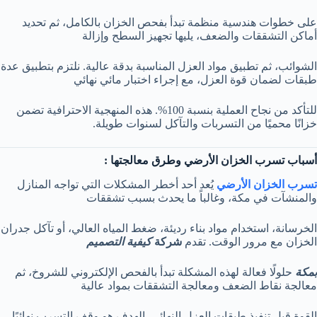
على خطوات هندسية منظمة تبدأ بفحص الخزان بالكامل، ثم تحديد
أماكن التشققات والضعف، يليها تجهيز السطح وإزالة
الشوائب، ثم تطبيق مواد العزل المناسبة بدقة عالية. نلتزم بتطبيق عدة
طبقات لضمان قوة العزل، مع إجراء اختبار مائي نهائي
للتأكد من نجاح العملية بنسبة 100%. هذه المنهجية الاحترافية تضمن
خزانًا محميًا من التسربات والتآكل لسنوات طويلة.
أسباب تسرب الخزان الأرضي وطرق معالجتها :
تسرب الخزان الأرضي
يُعد أحد أخطر المشكلات التي تواجه المنازل
والمنشآت في مكة، وغالباً ما يحدث بسبب تشققات
الخرسانة، استخدام مواد بناء رديئة، ضغط المياه العالي، أو تآكل جدران
الخزان مع مرور الوقت. تقدم
شركة
كيفية التصميم
بمكة
حلولًا فعالة لهذه المشكلة تبدأ بالفحص الإلكتروني للشروخ، ثم
معالجة نقاط الضعف ومعالجة التشققات بمواد عالية
القوة قبل تنفيذ طبقات العزل النهائي. الهدف هو وقف التسرب نهائيًا