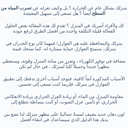
منزلك بشكل عام عن الحرارة ؟ بل وكيف تعزله عن
تسرب المياه من
السطح
أيضاً ؟ هل تسعى إلى تسهيل المعيشة
لك ولأفراد أسرتك في المنزل ؟ تقدم لك هذه المقالة بعض الحلول
الفعالة قليلة التكلفة واحدة من أفضل الطرق لرفع جودة
منزلك والمحافظة عليه هي العوازل! فمهما كان نوع الجدران في
منزلك، ستمنح العوازل حماية ممتازة له، كما تمنحك قيمة
مضافة في توفير الكهرباء ، وتعزز من متانة المنزل وقوته، وستعطي
مظهراً جديداً وجميلاً كلياً لمنزلك ، في حال لم تكن
الأسباب المذكورة آنفاً كافية، فتوجد أسباب أخرى تدفعك إلى تطبيق
العوازل في منزلك. فلربما كنت تسعى إلى تحسين
مقاومة المنزل من الماء، أو زيادة العزل الحراري بزيادة الانعكاس
الحراري، أو تأمين عزل الصوت، أو كنت ببساطة تتطلع إلى
لون دهان جديد يضيف لمسةً جماليةً على مظهر منزلك لذا نضع بين
يديك هذا الدليل الذي سيساعدك في انتقاء أفضل