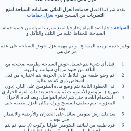
تقدم شركتنا افضل
خدمات العزل المائي لحمامات السباحة لمنع
التسربات
من المسبح نقوم
بعزل حمامات
السباحة
داخليا ضد المياه وخارجيا لمنع تسرب المياه من جسم حمام
السباحة. للحفاظ عليه من التلف والتأكل و
توفير خدمة ترميم المسابح . وتتم مهمة عزل حوض السباحة على عدة
مراحل هي :
قبل أي شيء يتم غسيل حوض السباحة بطريقه صحيحه مع
التأكد من خلوه من أي شوائب أو أتربه.
ثم وضع طبقه من البلاط عالي الجودة، يتم اختياره من قبل
أشخاص ذوي كفاءه عالية.
فى الخطوة التالية يتم وضع ماده البيتومين على البارد (دون
صهرها) .ثم وضع الأنسومات ثم يستخدم بعد ذلك الفوم الحراري.
استخدام اللحام حتى يتم لحام الفواصل .وبعد لحام الأجزاء
المعزولة؛ يتم تنظيف المسبح وترك مكان العزل نظيفة حتى
يجف.
بعد ذلك رش بيتومين سائل على الجدران والأرضية والانتظار
حتى تجف.
فرد طبقه من لفائف البيتومين طوليا بركوب 10 سم، ثم يتم
لحام الركوب بالنار ويكون ذلك كطبقه أولى.