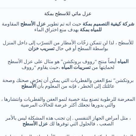
عزل مائي للاسطح بمكة
شركة كيفية التصميم بمكة
حيث انه تم تطوير
عزل الأسطح
المقاومة
للمياه بمكة
بهدف منع اختراق الماء
للأسطح ، لذا لن تتمكن زخّات الأمطار من التسرّب إلى داخل المنزل
بواسطة السطح أو في حال
تسريب خزان
المياه
أيضاً منتج “رووف بروتكشن” هو مثال على عزل الأسطح
لحمايتها من
تسريبات المياه
،حيث يقاوم “رووف
بروتكشن” نموّ العفن والفطريات التي يمكن أن تعرّض صحتك وصحة
عائلتك إلى الخطر ، فإنه من المعلوم بأن
الأسطح
المعرضة للرطوبة تصنع بيئة خصبة لنمو العفن والفطريات وانتشارها ،
والتي بدورها تجعلك أكثر عرضة للحالات المرضية
، مثل أمراض الجهاز التنفسي . إن تجنب هذه المشكلة ليس بالأمر
الصعب ، فالحلول التي توفرها لك
عزل الأسطح