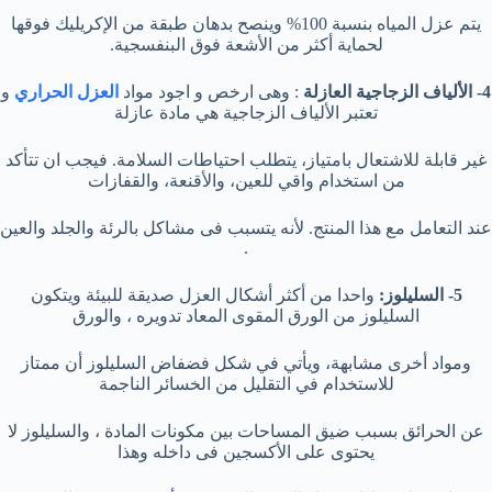
يتم عزل المياه بنسبة 100% وينصح بدهان طبقة من الإكريليك فوقها
لحماية أكثر من الأشعة فوق البنفسجية.
4- الألياف الزجاجية العازلة
: وهى ارخص و اجود مواد
العزل الحراري
و
تعتبر الألياف الزجاجية هي مادة عازلة
غير قابلة للاشتعال بامتياز، يتطلب احتياطات السلامة. فيجب ان تتأكد
من استخدام واقي للعين، والأقنعة، والقفازات
عند التعامل مع هذا المنتج. لأنه يتسبب فى مشاكل بالرئة والجلد والعين
.
5- السليلوز:
واحدا من أكثر أشكال العزل صديقة للبيئة ويتكون
السليلوز من الورق المقوى المعاد تدويره ، والورق
ومواد أخرى مشابهة، ويأتي في شكل فضفاض السليلوز أن ممتاز
للاستخدام في التقليل من الخسائر الناجمة
عن الحرائق بسبب ضيق المساحات بين مكونات المادة ، والسليلوز لا
يحتوى على الأكسجين فى داخله وهذا