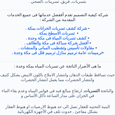
بتسربات, فريق, تسريبات ,الصحي .
شركة كيفية التصميم تقدم أفقضل خدماتها فى جميع الخدمات
المقدمة من الشركة :
⦁
شركة كشف تسربات الخزانات بمكة .
⦁
تسربات الاسطح بمكة .
⦁
كشف تسربات المياة فى مكة وجدة .
⦁
أفضل شركة سباكة فى مكة والطائف .
⦁
مقاولات تأسيس وتشطيب المبانى والمنشات .
⦁
ترميمات عامة ترميم منازل ترميم فلل فى مكة وجدة .
ما هى الأضرار الناتجة عن تسربات المیاه بمكة وجدة :
حيث تساقط طبقات الدھان وانتشار الاملاح باللون الابيض بشكل كثيف
وانتشار الحشرات مما یعمل انتشار الحشرات
والناتجة
التسربات
, ارتفاع مبالغ فيه في فواتیر المیاه وعدم بقاء الماء
في الخزان على مدار الساعة تأكل الأساس و
البنية التحتيه للعقار تصل الى حد هبوط الارضيات او هبوط العقار
بشكل مفاجئ , حدوث تلف في الأجهزة الكهربائية