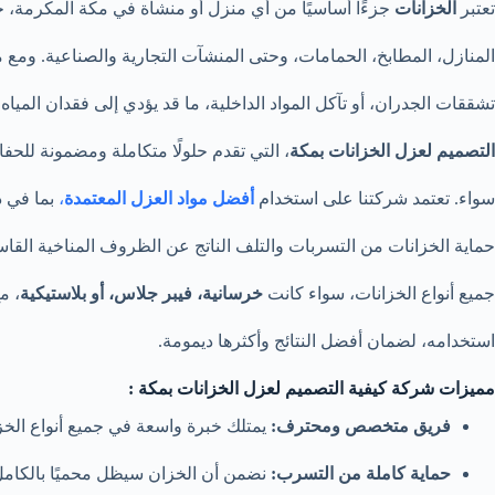
تعتبر
الخزانات
جزءًا أساسيًا من أي منزل أو منشأة في مكة المكرمة، ح
المنازل، المطابخ، الحمامات، وحتى المنشآت التجارية والصناعية. ومع 
تشققات الجدران، أو تآكل المواد الداخلية، ما قد يؤدي إلى فقدان المياه أو
التصميم لعزل الخزانات بمكة
، التي تقدم حلولًا متكاملة ومضمونة للحف
سواء. تعتمد شركتنا على استخدام
أفضل مواد العزل المعتمدة
،
بما في ذ
حماية الخزانات من التسربات والتلف الناتج عن الظروف المناخية القا
جميع أنواع الخزانات، سواء كانت
خرسانية، فيبر جلاس، أو بلاستيكية
، م
استخدامه، لضمان أفضل النتائج وأكثرها ديمومة.
مميزات شركة كيفية التصميم لعزل الخزانات بمكة :
فريق متخصص ومحترف:
يمتلك خبرة واسعة في جميع أنواع الخزا
حماية كاملة من التسرب:
نضمن أن الخزان سيظل محميًا بالكامل 