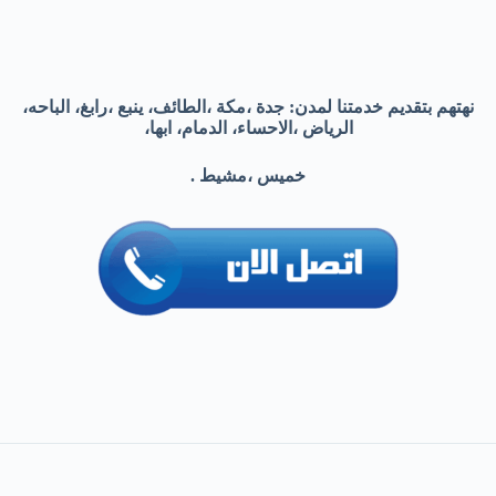
نهتهم بتقديم خدمتنا لمدن: جدة ،مكة ،الطائف، ينبع ،رابغ، الباحه،
الرياض ،الاحساء، الدمام، ابها،
خميس ،مشيط .