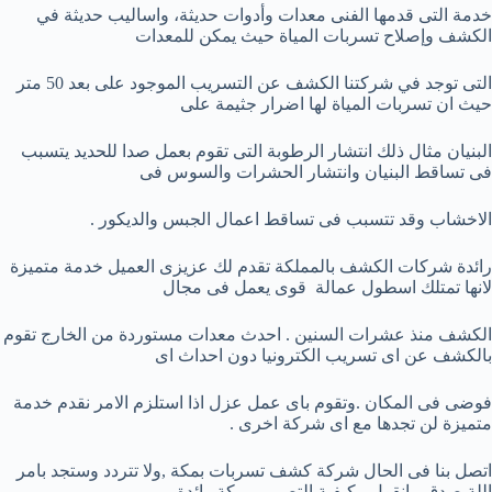
خدمة التى قدمها الفنى معدات وأدوات حديثة، واساليب حديثة في
الكشف وإصلاح تسربات المياة حيث يمكن للمعدات
التى توجد في شركتنا الكشف عن التسريب الموجود على بعد 50 متر
حيث ان تسربات المياة لها اضرار جثيمة على
البنيان مثال ذلك انتشار الرطوبة التى تقوم بعمل صدا للحديد يتسبب
فى تساقط البنيان وانتشار الحشرات والسوس فى
الاخشاب وقد تتسبب فى تساقط اعمال الجبس والديكور .
رائدة شركات الكشف بالمملكة تقدم لك عزيزى العميل خدمة متميزة
لانها تمتلك اسطول عمالة قوى يعمل فى مجال
الكشف منذ عشرات السنين . احدث معدات مستوردة من الخارج تقوم
بالكشف عن اى تسريب الكترونيا دون احداث اى
فوضى فى المكان .وتقوم باى عمل عزل اذا استلزم الامر نقدم خدمة
متميزة لن تجدها مع اى شركة اخرى .
اتصل بنا فى الحال شركة كشف تسربات بمكة ,ولا تتردد وستجد بامر
اللة صدق مانقول ، كيفية التصميم بمكة رائدة