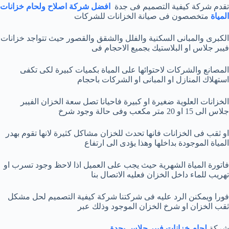
تقدم شركة كيفية التصميم فى جدة
افضل شركة اصلاح ولحام خزانات
المياة
متخصصون فى صيانة الخزانات للشركات
الكبرى والمبانى السكنية والفلل والشقق والقصور حيث تتواجد خزانات
فيبر جلاس او البلاستيك بجميع الاحجام فى
المصانع والشركات لاحتوائها على المياة بكميات كبيرة لكى تكفى
استهلاك المنازل او المبانى او الشركات باحجام
الخزانات العلوية ضغيرة او كبيرة فاحيانا تصل سعة الخزان الفيبر
جلاس الى 15 او 20 متر مكعب وفى حالة وجود شرخ
او ثقب فى الخزانات فانها تحدث للخزان مشاكل كثيرة لانها تقوم بهدر
المياة الموجودة بداخلها وهذا يؤدى الى ارتفاع
فاتورة المياة الشهرية حيث يجب على العميل اذا لاحظ وجود تسرب او
تهريب للماء داخل الخزان فعليه الاتصال بنا
فورا ويمكنن الرد عليه فى شركتنا شركة كيفية التصميم لحل مشكل
ثقب الخزان او شرخ الخزان الموجود وذلك عبر
شركة
لحام خزانات فيبر جلاس بجدة
.