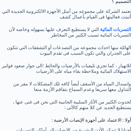
التصميم ؟
تعتمد الشركة على مجموعه من أمثل الأجهزة الالكترونية الجديدة التي
أثبتت فعاليتها فى القيام بأعمال كشف
التسربات المائية
التي لا يستطيع التعرف عليها بسهوله وخاصه لأن
التسربات المائية تسبب الكثير من المخاطر
الهائلة منها احداث مجموعه من التصدعات أو التشققات التي تتكون
على الجدران والتي تكون السبب فى تقدم البيوت
للانهيار ، كما تجري تليفيات بالأرضيات والحائط ؛الى جوار صعود فواتير
الاستهلاك المائية وملاحظة بقاء مياه على الأرضيات
وانسدال المياه من الأسقف أيضاً كافه تلك المشكلات لا مفر من
التداول معها سريعا وعدم السماح بتفاقم الأزمة منعا
لحدوث الكثير من الأثار السلبية الجانبية التي نحن فى غنى عنها ،
يستطيع الجديد عن كلا منهم كالأتى :
أولا : الاعتماد على أجهزة الإنصات الأرضية :
أحيانا لا تتمكن الأذن البشرية من الإنصات الى أماكن التسربات