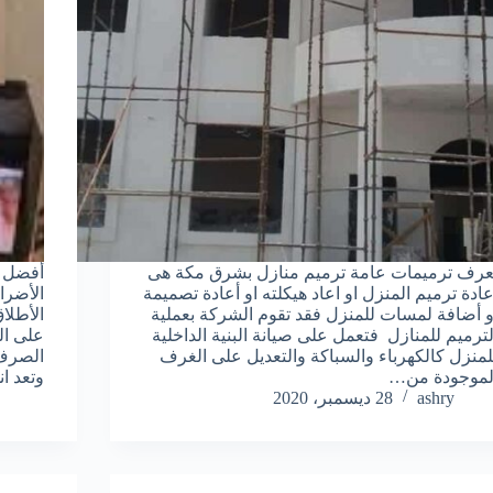
عرف ترميمات عامة ترميم منازل بشرق مكة هى
أفضل 
عادة ترميم المنزل او اعاد هيكلته او أعادة تصميمة
الأضرا
و أضافة لمسات للمنزل فقد تقوم الشركة بعملية
الأطلا
لترميم للمنازل فتعمل على صيانة البنية الداخلية
على ال
لمنزل كالكهرباء والسباكة والتعديل على الغرف
الصرف 
لموجودة من…
وتعد ا
ashry
28 ديسمبر، 2020