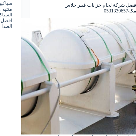
سباكين
فضل شركة لحام خزانات فيبر جلاس
منتهى 
ة0531339657
السباك
افضل ا
الصدأ 