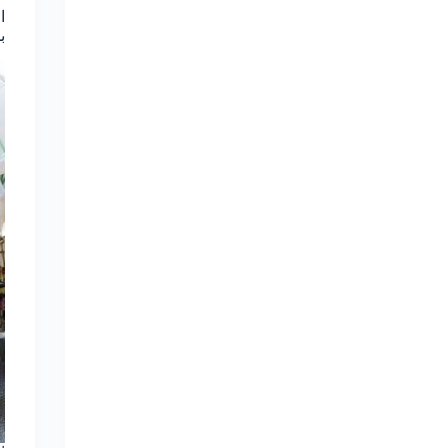
ا
بمك