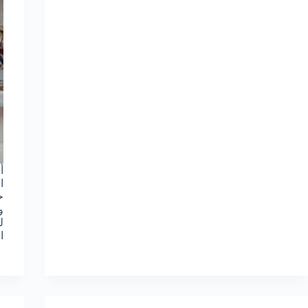
أ
ا
خ
و
ل
ا