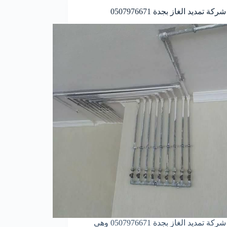
ة تمديد الغاز بجدة 0507976671
أفضل شركة تمديد الغاز بجدة 0507976671 وهى