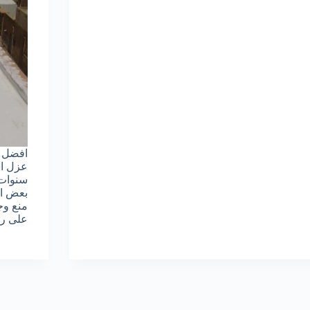
افضل 
عزل ا
سنوات
بعض ال
منع وج
على ر