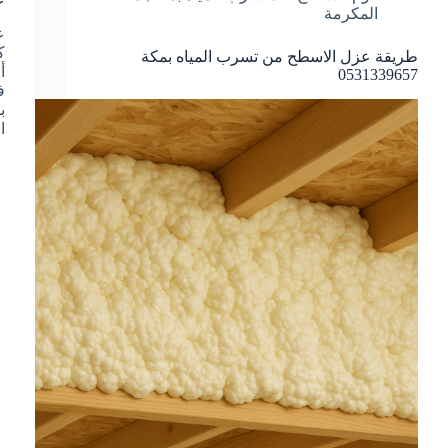
المكرمة
ك
طريقة عزل الاسطح من تسرب المياه بمكة
أ
0531339657
ف
ب
ا