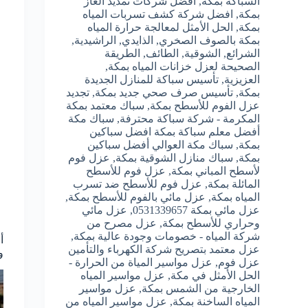
السباكه بمكه
,
افضل شركات تمديد الغاز
بمكة
,
افضل شركة كشف تسربات المياه
بمكة
,
الحل الأمثل لمعالجة حرارة المياه
بمكة بالصوف الصخري
,
الذايدي
,
الراشيدية
,
الشرائع
,
الشوقية
,
الطائف
,
الطريقة
الصحيحة لعزل خزانات المياه بمكة
,
العزيزية
,
تأسيس سباكة للمنازل الجديدة
بمكة
,
تأسيس صرف صحي جديد بمكة
,
تجديد
عزل الفوم للأسطح بمكة
,
سباك معتمد بمكة
المكرمة - شركة سباكة محترفة
,
سباك مكة
أفضل معلم سباكة بمكة افضل سباكين
بمكة
,
سباك مكة العوالي أفضل سباكين
بمكة
,
سباك منازل الشوقية بمكة
,
عزل فوم
لأسطح المباني بمكة
,
عزل فوم للأسطح
المائلة بمكة
,
عزل فوم للأسطح ضد تسرب
المياه بمكة
,
عزل مائي بالفوم للأسطح بمكة
,
عزل مائي بمكة 0531339657
,
عزل مائي
وحراري للأسطح بمكة
,
عزل مصرح من
شركة المياه - خصومات وجودة عالية بمكة
,
عزل معتمد بتصريح شركة الكهرباء والتأمين
وص
عزل فوم
,
عزل مواسير المياة من الحرارة -
الحل الأمثل في مكة
,
عزل مواسير المياه
الخارجية من الشمس بمكة
,
عزل مواسير
المياه الساخنة بمكة
,
عزل مواسير المياه من