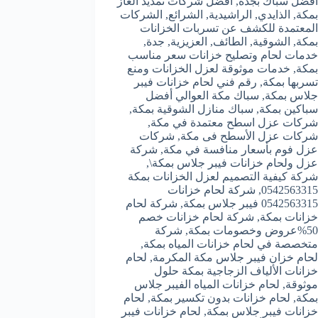
افضل سباك بجدة
,
افضل شركات تمديد الغاز
بمكة
,
الذايدي
,
الراشيدية
,
الشرائع
,
الشركات
المعتمدة للكشف عن تسربات الخزانات
بمكة
,
الشوقية
,
الطائف
,
العزيزية
,
جدة
,
خدمات لحام وتصليح خزانات سعر مناسب
بمكة
,
خدمات موثوقة لعزل الخزانات ومنع
تسربها بمكة
,
رقم فني لحام خزانات فيبر
جلاس بمكة
,
سباك مكة العوالي أفضل
سباكين بمكة
,
سباك منازل الشوقية بمكة
,
شركات عزل اسطح معتمدة في مكة
,
شركات عزل الأسطح فى مكة
,
شركات
عزل فوم بأسعار منافسة في مكة
,
شركة
عزل ولحام خزانات فيبر جلاس بمكة\
,
شركة كيفية التصميم لعزل الخزانات بمكة
0542563315
,
شركة لحام خزانات
0542563315 فيبر جلاس بمكة
,
شركة لحام
خزانات بمكة
,
شركة لحام خزانات خصم
50%عروض وخصومات بمكة
,
شركة
متخصصة في لحام خزانات المياه بمكة
,
لحام خزان فيبر جلاس مكة المكرمة
,
لحام
خزانات الألياف الزجاجية بمكة حلول
موثوقة
,
لحام خزانات المياه الفيبر جلاس
بمكة
,
لحام خزانات بدون تكسير بمكة
,
لحام
خزانات فيبر جلاس بمكة
,
لحام خزانات فيبر