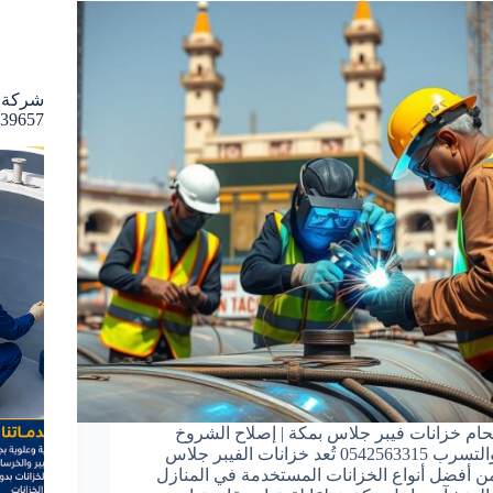
شركة ع
39657
حام خزانات فيبر جلاس بمكة | إصلاح الشروخ
والتسرب 0542563315 تُعد خزانات الفيبر جلاس
ن أفضل أنواع الخزانات المستخدمة في المنازل