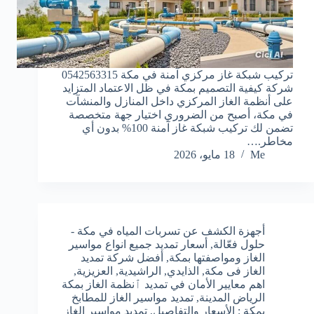
تركيب شبكة غاز مركزي آمنة في مكة 0542563315
شركة كيفية التصميم بمكة في ظل الاعتماد المتزايد
على أنظمة الغاز المركزي داخل المنازل والمنشآت
في مكة، أصبح من الضروري اختيار جهة متخصصة
تضمن لك تركيب شبكة غاز آمنة 100% بدون أي
مخاطر.…
Me
18 مايو، 2026
أجهزة الكشف عن تسربات المياه في مكة -
حلول فعّالة
,
أسعار تمديد جميع انواع مواسير
الغاز ومواصفتها بمكة
,
أفضل شركة تمديد
الغاز فى مكة
,
الذايدي
,
الراشيدية
,
العزيزية
,
اهم معايير الأمان في تمديد ٱنظمة الغاز بمكة
الرياض المدينة
,
تمديد مواسير الغاز للمطابخ
بمكة : الأسعار والتفاصيل
,
تمديد مواسير الغاز