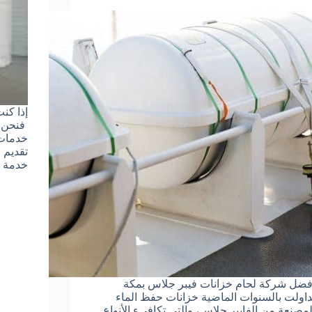
إذا كن
فنحن ف
خدمات 
تقديم 
خدمة م
فضل شركة لحام خزانات فيبر جلاس بمكة
َداولت بالسنوات الماضية خزانات حفظ الماء
لمصنعة من الفايبر جلاس، والتي تكافىء الأنواع