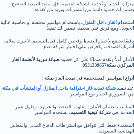
منزلك الجديد أو تُحدث الشبكة القديمة، فإن تنفيذ التمديد الصحيح
يضمن لك حماية دائمة من التسربات ويزيد من كفاءة
استخدام
الغاز داخل المنزل
. باستخدام مواسير مجلفنة أو نحاسية عالية
الجودة، ومع فريق فني معتمد، نضمن لك تنفيذًا
دقيقًا يخضع لاختبار الضغط وفحص كامل قبل التسليم. لا تترك سلامة
أسرتك للصدفة، واحرص على اختيار شركة تضع
الأمان أولاً وتقدم ضمانًا على كل خطوة.
صيانة دورية لأنظمة الغاز
المركزي بمكة0531339657
أنواع المواسير المستخدمة في تمديد الغاز بمكة :
عند تنفيذ
شبكة تمديد غاز احترافية داخل المنازل أو المنشآت في مكة،
من الضروري اختيار نوع المواسير
المناسب لضمان الأمان، مقاومة الضغط والحرارة، وطول عمر
الخدمة. في
شركة كيفية التصميم
، نستخدم المواسير
المعتمدة فقط التي تتوافق مع اشتراطات الدفاع المدني والمعايير
الهندسية السعودية.