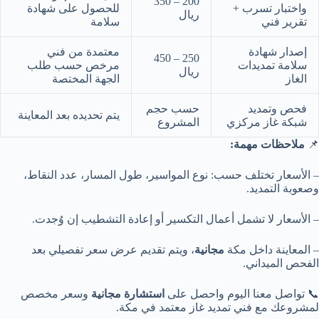
200 – 350
واختبار تسرب +
للحصول على شهادة
ريال
تقرير فني
سلامة
إصدار شهادة
معتمدة من فني
250 – 450
سلامة تمديدات
مرخص حسب طلب
ريال
الغاز
الجهة المختصة
فحص وتمديد
حسب حجم
يتم تحديده بعد المعاينة
شبكة غاز مركزي
المشروع
📌
ملاحظات مهمة:
– الأسعار تختلف حسب: نوع المواسير، طول المسار، عدد النقاط،
وصعوبة التمديد.
– الأسعار لا تشمل أعمال التكسير أو إعادة التشطيب إن وُجدت.
– المعاينة داخل مكة
مجانية
، ويتم تقديم عرض سعر تفصيلي بعد
الفحص الميداني.
📞 تواصل معنا اليوم واحصل على
استشارة مجانية
وسعر مخصص
لمشروعك مع فني تمديد غاز معتمد في مكة.