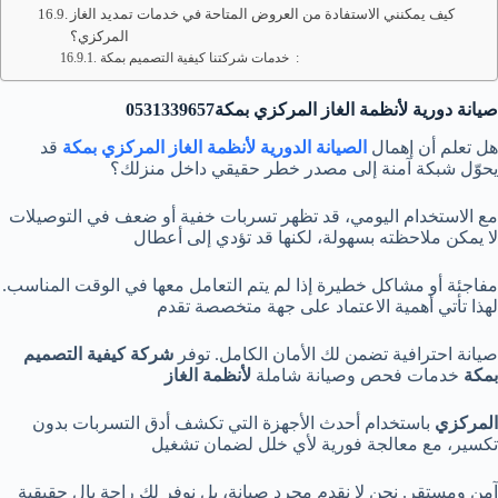
كيف يمكنني الاستفادة من العروض المتاحة في خدمات تمديد الغاز
المركزي؟
خدمات شركتنا كيفية التصميم بمكة :
صيانة دورية لأنظمة الغاز المركزي بمكة0531339657
هل تعلم أن إهمال
الصيانة الدورية لأنظمة الغاز المركزي بمكة
قد
يحوّل شبكة آمنة إلى مصدر خطر حقيقي داخل منزلك؟
مع الاستخدام اليومي، قد تظهر تسربات خفية أو ضعف في التوصيلات
لا يمكن ملاحظته بسهولة، لكنها قد تؤدي إلى أعطال
مفاجئة أو مشاكل خطيرة إذا لم يتم التعامل معها في الوقت المناسب.
لهذا تأتي أهمية الاعتماد على جهة متخصصة تقدم
صيانة احترافية تضمن لك الأمان الكامل. توفر
شركة كيفية التصميم
بمكة
خدمات فحص وصيانة شاملة
لأنظمة الغاز
المركزي
باستخدام أحدث الأجهزة التي تكشف أدق التسربات بدون
تكسير، مع معالجة فورية لأي خلل لضمان تشغيل
آمن ومستقر. نحن لا نقدم مجرد صيانة، بل نوفر لك راحة بال حقيقية