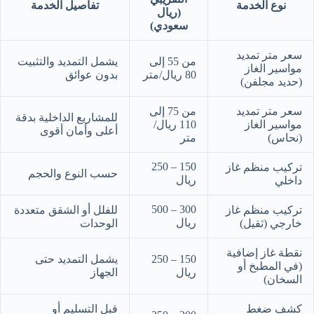
نوع الخدمة
تفاصيل الخدمة
(ريال
سعودي)
سعر متر تمديد
من 55 إلى
يشمل التمديد والتثبيت
مواسير الغاز
80 ريال/متر
بدون عوائق
(حديد مجلفن)
سعر متر تمديد
من 75 إلى
للمشاريع الداخلية بدقة
مواسير الغاز
110 ريال/
أعلى وأمان أقوى
(نحاس)
متر
150 – 250
تركيب منظم غاز
حسب النوع والحجم
ريال
داخلي
300 – 500
تركيب منظم غاز
للفلل أو الشقق متعددة
ريال
خارجي (ثقيل)
الوحدات
نقطة غاز إضافية
150 – 250
يشمل التمديد حتى
(في المطبخ أو
ريال
الجهاز
السخان)
كشف ضغط
قبل التسليم أو