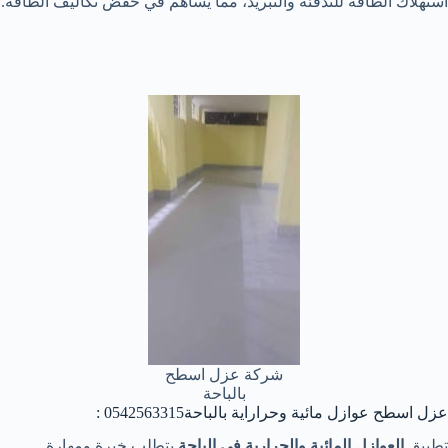
استهلاك الطاقة للتدفئة والتبريد، مما يساهم في خفض تكاليف الطاقة.
شركة عزل اسطح
بالباحة
عزل اسطح عوازل مائية وحراراية بالباحة0542563315 :
تطبيق
العوازل المائية والحرارية في الباحة
يتطلب خبرة ومهارة