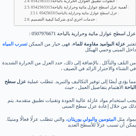
خطوات تطبيق العوازل الحرارية بالباحة0542563315 :
أهمية عزل اسطح عوازل مائية وحراراية بالباحة0542563315 :
عزل اسطح عوازل مائية وحراراية بالباحة0542563315 :
خدمات اخري لدى شركتنا كيفية التصميم :
عزل اسطح عوازل مائية وحرارية بالباحة 0507976671 :
تعتبر
عزلة البواميد مقاومة للماء
، فهى خيار من الممكن
تسرب المياه
داخل المبنى وحمي الهيكل
من التلف والتآكل . بالإضافة إلى ذلك، حدد العزل من الحرارة الشديدة
في الشتاء والاحترار الزائد في الصيف ،
مما يؤدي أيضًا إلى توفير التكاليف والتبريد. تتطلب عملية
عزل سطح
الباحة
الاهتمام بتفاصيل العمل ، حيث
يجب استخدام مواد عازلة عالية الجودة وتقنيات تطبيق متقدمة. يتم
ذلك من خلال إعادة عزل سطح المبنى
بمواد مثل
البيتومين والبولي يوريثان،
والتي تتطلب عزلًا فعالًا ومتينًا.
يمكن أن تسبب عزلاً للأسطح العديد